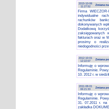
2015-10-06
Zmiana n
11:27:52
Firma WIECZOR-N
indywidualne rac
rachunków banko
dokonywanych wpłat
Dodatkową korzyś
zaksięgowanych 
fakturach oraz w W
prosimy o reali
niedogodności prz
2012-10-01
Zmiana po
12:22:07
Informuję o wprow
Regulaminie. Powyż
10. 2012 r. w siedzi
2011-08-01
Zmiana po
06:21:33
Informuję o wprow
Regulaminie. Powy
31. 07.2011 r. na 
zakładka DOKUM