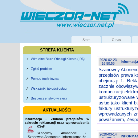
Start
O nas
STREFA KLIENTA
Wirtualne Biuro Obsługi Klienta (IPA)
2026-02-23
Informacj
16:50:53
Zgłoś problem
Szanowny Abonenci
przepisów prawa k
Pomoc techniczna
obejmują: 1. Rekl
zacznie obowiązywa
Wskaźniki jakości usług
komunikacji elektr
ustrukturyzowane w
Bezpieczeństwo w sieci
usług jako klient 
faktury ustruktur
AKTUALNOŚCI
wprowadzanych zmi
poważaniem, Zes
Informacja – Zmiana przepisów w
zakresie reklamacji oraz wprowadzenia
KSeF
23
lut
2026
Szanowny Abonencie /
2020-03-14
INFORMA
Szanowna Abonentko, informujemy, że