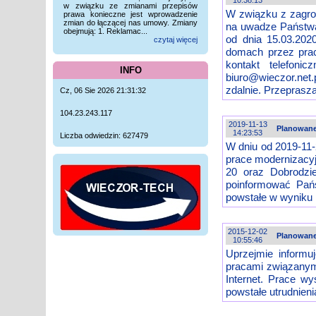
10:38:13
w związku ze zmianami przepisów
W związku z zagr
prawa konieczne jest wprowadzenie
zmian do łączącej nas umowy. Zmiany
na uwadze Państwa
obejmują: 1. Reklamac...
od dnia 15.03.202
czytaj więcej
domach przez pra
kontakt telefon
INFO
biuro@wieczor.net.
zdalnie. Przeprasz
Cz, 06 Sie 2026 21:31:32
104.23.243.117
2019-11-13
Planowane
14:23:53
Liczba odwiedzin: 627479
W dniu od 2019-11-
prace modernizacyj
20 oraz Dobrodzie
poinformować Pań
powstałe w wyniku 
2015-12-02
Planowane
10:55:46
Uprzejmie inform
pracami związanymi
Internet. Prace wy
powstałe utrudnien