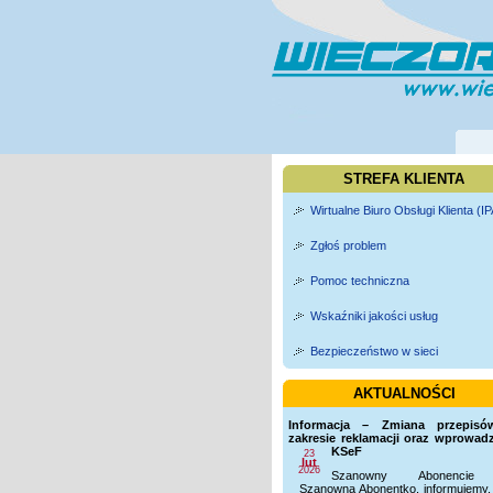
STREFA KLIENTA
Wirtualne Biuro Obsługi Klienta (IP
Zgłoś problem
Pomoc techniczna
Wskaźniki jakości usług
Bezpieczeństwo w sieci
AKTUALNOŚCI
Informacja – Zmiana przepis
zakresie reklamacji oraz wprowad
KSeF
23
lut
2026
Szanowny Abonencie
Szanowna Abonentko, informujemy,