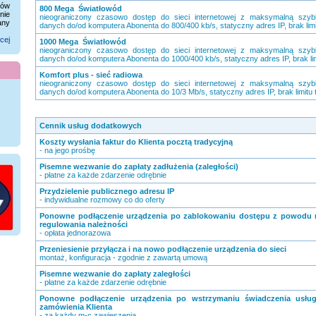
sów
800 Mega Światłowód
nie
nieograniczony czasowo dostęp do sieci internetowej z maksymalną szybk
any
danych do/od komputera Abonenta do 800/400 kb/s, statyczny adres IP, brak limi
cej
1000 Mega Światłowód
nieograniczony czasowo dostęp do sieci internetowej z maksymalną szybk
danych do/od komputera Abonenta do 1000/400 kb/s, statyczny adres IP, brak lim
Komfort plus - sieć radiowa
nieograniczony czasowo dostęp do sieci internetowej z maksymalną szybk
danych do/od komputera Abonenta do 10/3 Mb/s, statyczny adres IP, brak limitu 
Cennik usług dodatkowych
Koszty wysłania faktur do Klienta pocztą tradycyjną
- na jego prośbę
Pisemne wezwanie do zapłaty zadłużenia (zaległości)
- płatne za każde zdarzenie odrębnie
Przydzielenie publicznego adresu IP
- indywidualne rozmowy co do oferty
Ponowne podłączenie urządzenia po zablokowaniu dostępu z powodu 
regulowania należności
- opłata jednorazowa
Przeniesienie przyłącza i na nowo podłączenie urządzenia do sieci
montaż, konfiguracja - zgodnie z zawartą umową
Pisemne wezwanie do zapłaty zaległości
- płatne za każde zdarzenie odrębnie
Ponowne podłączenie urządzenia po wstrzymaniu świadczenia usłu
zamówienia Klienta
- za każdy m-c zawieszenia