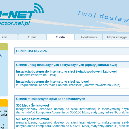
Start
O nas
Oferta
Aktulaności
Mapa zasięgu
CENIIK USŁUG 2026
A)
Cennik usług instalacyjnych i aktywacyjnych (opłaty jednorazowe)
Instalacja dostępu do internetu w sieci światłowodowej i kablowej
- ( umowa zawarta na 2 lata)
Instalacja dostępu do internetu w sieci radiowej
z urządzeniami: AccesPoint + antena +zasilacz (Umowa zawarta na 2 lata)
Cennik miesiecznych opłat abonamentowych
300 Mega Światłowód
nieograniczony czasowo dostęp do sieci internetowej z maksymalną szybk
ów w
danych do/od komputera Abonenta do 300/100 Mb/s, statyczny adres IP, brak limi
zenia
500 Mega Światłowód
nieograniczony czasowo dostęp do sieci internetowej z maksymalną szybk
 /
danych do/od komputera Abonenta do 500/250 Mb/s, statyczny adres IP, brak limi
 że