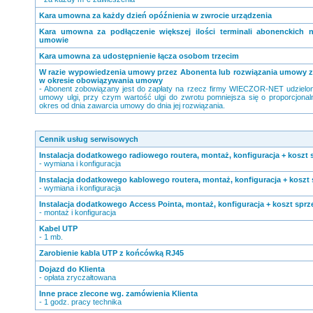
Kara umowna za każdy dzień opóźnienia w zwrocie urządzenia
Kara umowna za podłączenie większej ilości terminali abonenckich 
umowie
Kara umowna za udostępnienie łącza osobom trzecim
W razie wypowiedzenia umowy przez Abonenta lub rozwiązania umowy 
w okresie obowiązywania umowy
- Abonent zobowiązany jest do zapłaty na rzecz firmy WIECZOR-NET udzielon
umowy ulgi, przy czym wartość ulgi do zwrotu pomniejsza się o proporcjonal
okres od dnia zawarcia umowy do dnia jej rozwiązania.
Cennik usług serwisowych
Instalacja dodatkowego radiowego routera, montaż, konfiguracja + koszt 
- wymiana i konfiguracja
Instalacja dodatkowego kablowego routera, montaż, konfiguracja + koszt 
- wymiana i konfiguracja
Instalacja dodatkowego Access Pointa, montaż, konfiguracja + koszt sprz
- montaż i konfiguracja
Kabel UTP
- 1 mb.
Zarobienie kabla UTP z końcówką RJ45
Dojazd do Klienta
- opłata zryczałtowana
Inne prace zlecone wg. zamówienia Klienta
- 1 godz. pracy technika